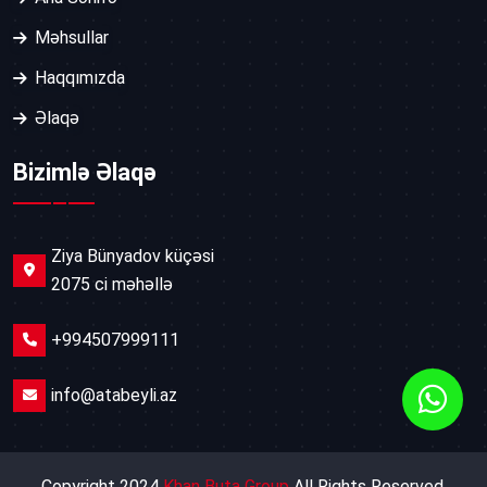
Məhsullar
Haqqımızda
Əlaqə
Bizimlə Əlaqə
Ziya Bünyadov küçəsi
2075 ci məhəllə
+994507999111
info@atabeyli.az
Copyright 2024
Khan Buta Group
All Rights Reserved.