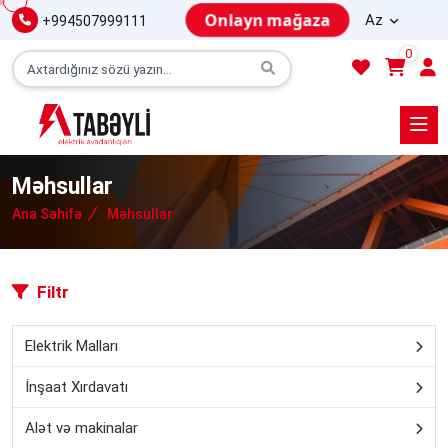
Onlayn mağaza
Az
+994507999111
0
Məhsullar
Ana Səhifə
Məhsullar
Filtr
Elektrik Malları
İnşaat Xırdavatı
Alət və makinalar