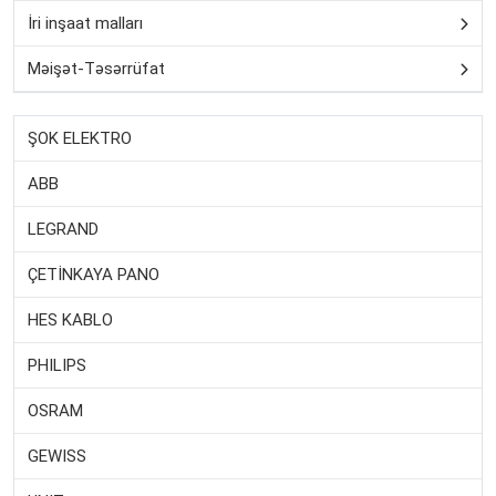
İri inşaat malları
Məişət-Təsərrüfat
ŞOK ELEKTRO
ABB
LEGRAND
ÇETİNKAYA PANO
HES KABLO
PHILIPS
OSRAM
GEWISS