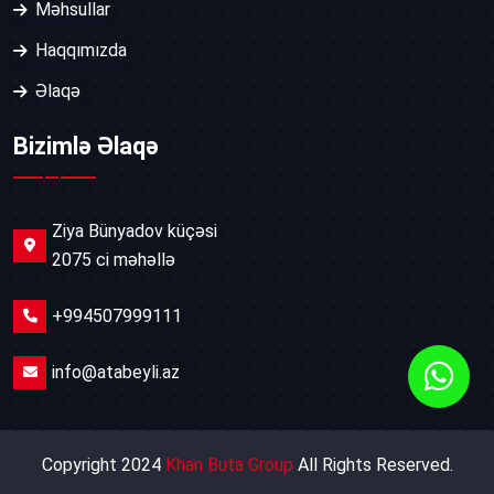
Məhsullar
Haqqımızda
Əlaqə
Bizimlə Əlaqə
Ziya Bünyadov küçəsi
2075 ci məhəllə
+994507999111
info@atabeyli.az
Copyright 2024
Khan Buta Group
All Rights Reserved.