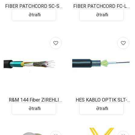
FIBER PATCHCORD SC-SC
FIBER PATCHCORD FC-LC
1m SM
1m SM
Ətraflı
Ətraflı
R&M 144 Fiber ZIREHLI
HES KABLO OPTIK SLT-
MLT BLACK SM G-652D
SJSA 8 SM-652D DRY
Ətraflı
Ətraflı
HFFR BRON