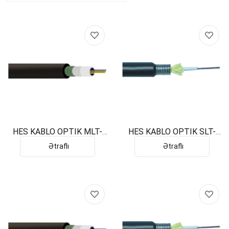
HES KABLO OPTIK MLT-
HES KABLO OPTIK SLT-
SJSA FİG8 12 G652D JEL
SJSA FİG8 8 G652D DRY
Ətraflı
Ətraflı
TROSLU
TROSLU