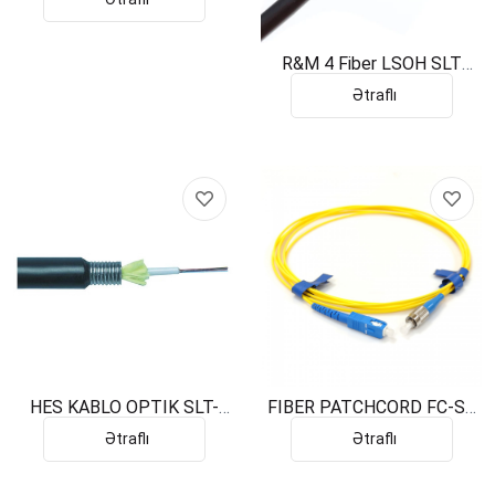
R&M 4 Fiber LSOH SLT
BLACK MM 50 Micron Om3
Ətraflı
HES KABLO OPTIK SLT-
FIBER PATCHCORD FC-SC
SJSA 12 SM-652D DRY
1m SM
Ətraflı
Ətraflı
HFFR BRON