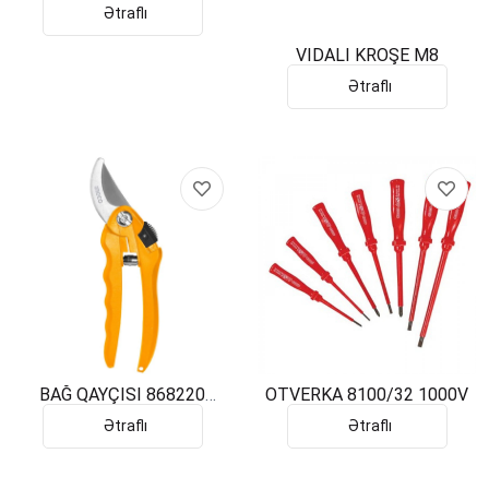
DƏSTİ 7000/7ST 17ƏD
Ətraflı
VIDALI KROŞE M8
Ətraflı
BAĞ QAYÇISI 868220
OTVERKA 8100/32 1000V
220MM
Ətraflı
Ətraflı