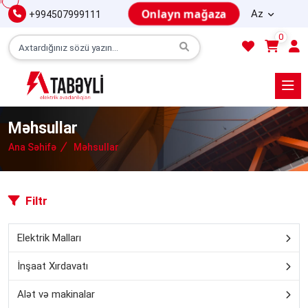
Onlayn mağaza
Az
+994507999111
0
Məhsullar
Ana Səhifə
Məhsullar
Filtr
Elektrik Malları
İnşaat Xırdavatı
Alət və makinalar