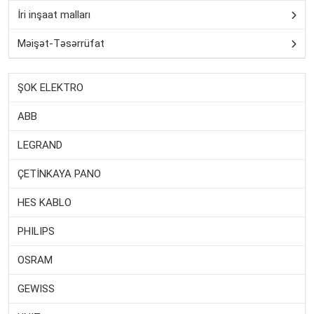
İri inşaat malları
Məişət-Təsərrüfat
ŞOK ELEKTRO
ABB
LEGRAND
ÇETİNKAYA PANO
HES KABLO
PHILIPS
OSRAM
GEWISS