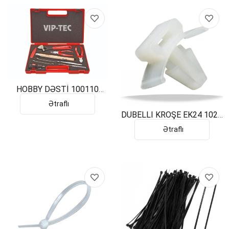
HOBBY DƏSTİ 100110
10PCS
Ətraflı
DÜBELLI KROŞE EK24 1024
F8
Ətraflı