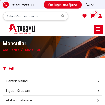
Onlayn mağaza
Az
+994507999111
0
Məhsullar
Ana Səhifə
Məhsullar
Filtr
Elektrik Malları
İnşaat Xırdavatı
Alət və makinalar