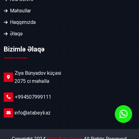
Məhsullar
Haqqımızda
Əlaqə
Bizimlə Əlaqə
Ziya Bünyadov küçəsi
2075 ci məhəllə
+994507999111
info@atabeyli.az
Copyright 2024
Khan Buta Group
All Rights Reserved.