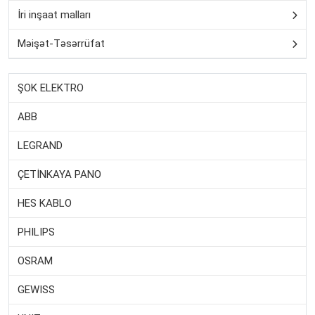
İri inşaat malları
Məişət-Təsərrüfat
ŞOK ELEKTRO
ABB
LEGRAND
ÇETİNKAYA PANO
HES KABLO
PHILIPS
OSRAM
GEWISS