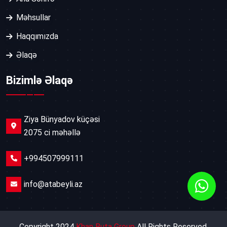
Məhsullar
Haqqımızda
Əlaqə
Bizimlə Əlaqə
Ziya Bünyadov küçəsi
2075 ci məhəllə
+994507999111
info@atabeyli.az
Copyright 2024
Khan Buta Group
All Rights Reserved.