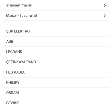
İri inşaat malları
Məişət-Təsərrüfat
ŞOK ELEKTRO
ABB
LEGRAND
ÇETİNKAYA PANO
HES KABLO
PHILIPS
OSRAM
GEWISS