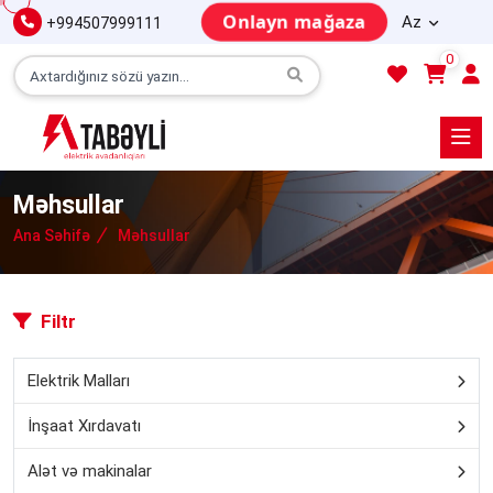
Onlayn mağaza
Az
+994507999111
0
Məhsullar
Ana Səhifə
Məhsullar
Filtr
Elektrik Malları
İnşaat Xırdavatı
Alət və makinalar