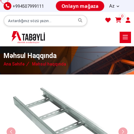
Onlayn mağaza
Az
+994507999111
0
Məhsul Haqqında
Ana Səhifə
Məhsul haqqında