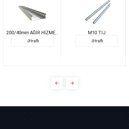
200/40mm AĞIR HİZMET
M10 TIJ
KABEL KANALI L:3000
Ətraflı
Ətraflı
0,60mm