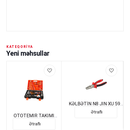
KATEQORIYA
Yeni məhsullar
KƏLBƏTİN N8 JIN XU 598
ÇİN
Ətraflı
OTOTEMIR TAKIMI
100112 12PCS
Ətraflı