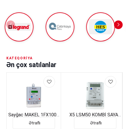
KATEQORIYA
Ən çox satılanlar
Sayğac MAKEL 1FX100A
X5 LSM50 KOMBİ SAYAC
TIP:M550.2251
RS485 AKTİF 3 FAZ LUNA
Ətraflı
Ətraflı