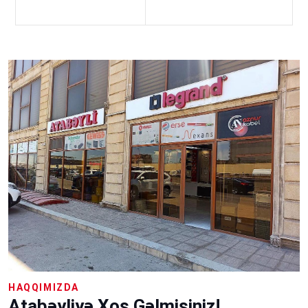
HAQQIMIZDA
Atabəyliyə Xoş Gəlmisiniz!