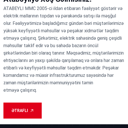
ATABEYLI MMC 2005-ci ildən etibarən fəaliyyət göstərir və
elektrik mallarının topdan və pərakəndə satışı ilə məşğul
olur. Fəaliyyətimizə başladığımız gündən bəri müştərilərimizə
yüksək keyfiyyətli məhsullar və peşəkar xidmətlər təqdim
etməyə çalışırıq. Şirkətimiz, elektrik sahəsində geniş çeşidli
məhsullar təklif edir və bu sahədə bazarın öncül
şirkətlərindən biri olaraq tanınır. Məqsədimiz, müştərilərimizin
ehtiyaclarını ən yaxşı şəkildə qarşılamaq və onlara hər zaman
etibarlı və keyfiyyətli məhsullar təqdim etməkdir. Peşəkar
komandamız və müasir infrastrukturumuz sayəsində hər
zaman müştərilərimizin məmnuniyyətini təmin
etməyə çalışırıq.
ƏTRAFLI