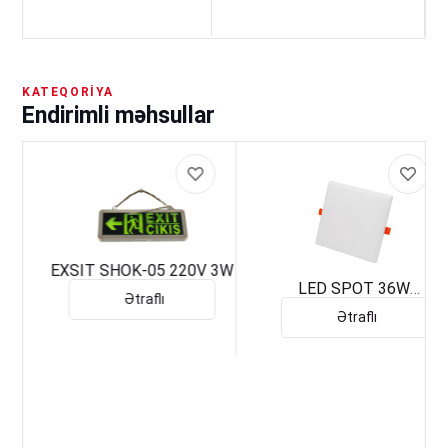
KATEQORIYA
Endirimli məhsullar
EXSIT SHOK-05 220V 3W
LED SPOT 36W
Ətraflı
UNIVERSAL KVADRAT
Ətraflı
6500K AĞ