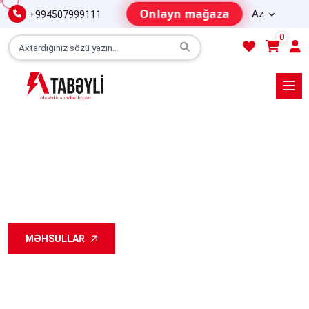
Onlayn mağaza
Az
+994507999111
0
LEGRAND
LCS3
MƏHSULLAR