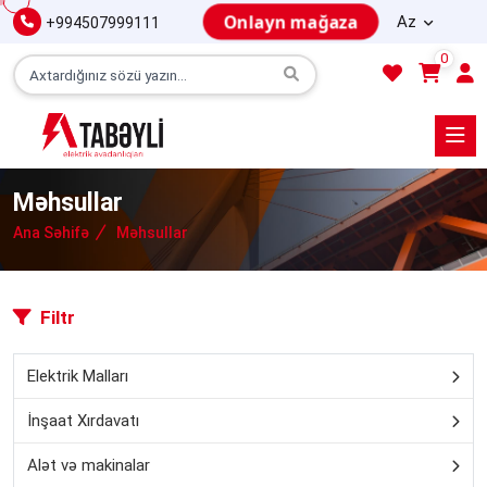
Onlayn mağaza
Az
+994507999111
0
Məhsullar
Ana Səhifə
Məhsullar
Filtr
Elektrik Malları
İnşaat Xırdavatı
Alət və makinalar