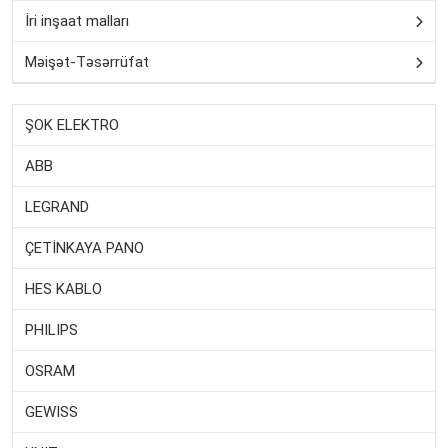
İri inşaat malları
Məişət-Təsərrüfat
ŞOK ELEKTRO
ABB
LEGRAND
ÇETİNKAYA PANO
HES KABLO
PHILIPS
OSRAM
GEWISS