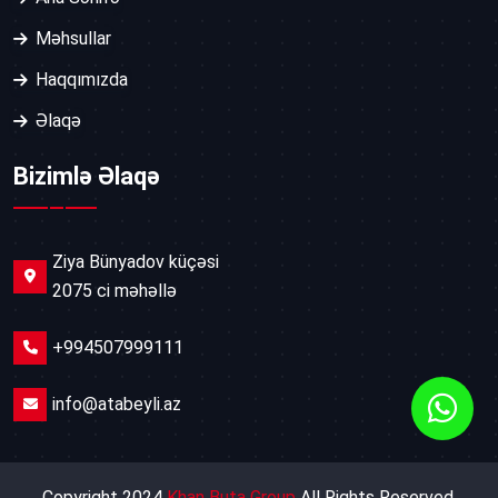
Məhsullar
Haqqımızda
Əlaqə
Bizimlə Əlaqə
Ziya Bünyadov küçəsi
2075 ci məhəllə
+994507999111
info@atabeyli.az
Copyright 2024
Khan Buta Group
All Rights Reserved.