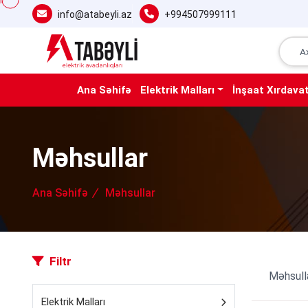
info@atabeyli.az
+994507999111
Ana Səhifə
Elektrik Malları
İnşaat Xırdavat
Məhsullar
Ana Səhifə
Məhsullar
Filtr
Məhsull
Elektrik Malları