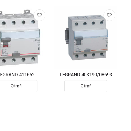
EGRAND 411662
LEGRAND 403190/08693
RENSIAL 4x63 30mA
4X25A 30MA KACAK AKIM
DX3
KORUMA
Ətraflı
Ətraflı