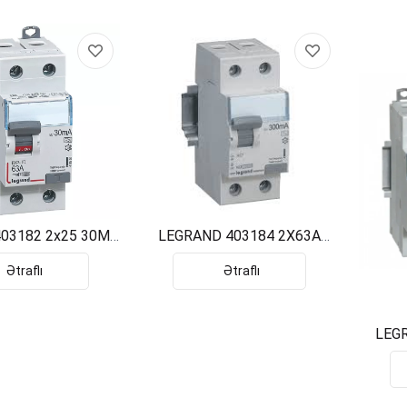
03182 2x25 30MA
LEGRAND 403184 2X63A
 AKIM QORUMA
30MA KACAK AKIM QORUM
Ətraflı
Ətraflı
LEG