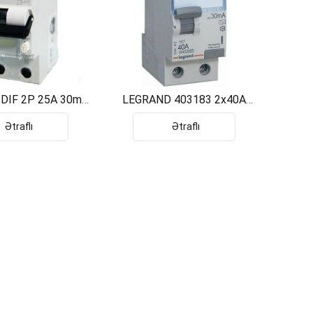
DIF 2P 25A 30mA
LEGRAND 403183 2x40A
CSR255040R1254
30MA KACAK AKIM 08629
Ətraflı
Ətraflı