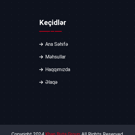
Keçidlər
Ana Səhifə
Məhsullar
Haqqımızda
Əlaqə
Copyright 2024
Khan Buta Group
All Rights Reserved.