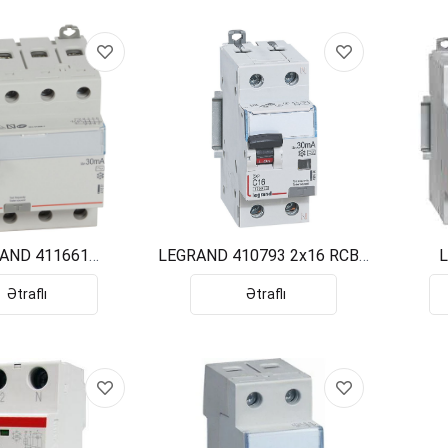
AND 411661
LEGRAND 410793 2x16 RCBO
L
SIAL 4x40 30mA
KACAK AKIM+AVTOMAT
DIFE
DX3
Ətraflı
Ətraflı