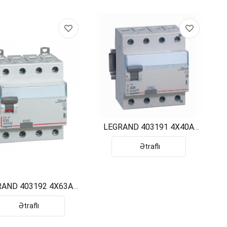
LEGRAND 403191 4X40A
30MA KACAK AKIM KORUMA
Ətraflı
RAND 403192 4X63A
30MA KACAK AKIM KORUMA
Ətraflı