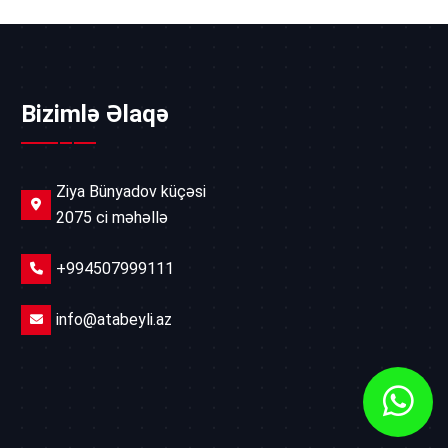
Bizimlə Əlaqə
Ziya Bünyadov küçəsi
2075 ci məhəllə
+994507999111
info@atabeyli.az