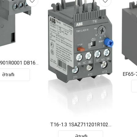
901R0001 DB16
DƏSTİ T16 ABB
EF65-
Ətraflı
T16-1.3 1SAZ711201R1025
ABB
Ətraflı