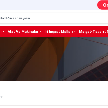
O
ı
Alət Və Makinalar
İri Inşaat Malları
Məişət-Təsərrü
ar