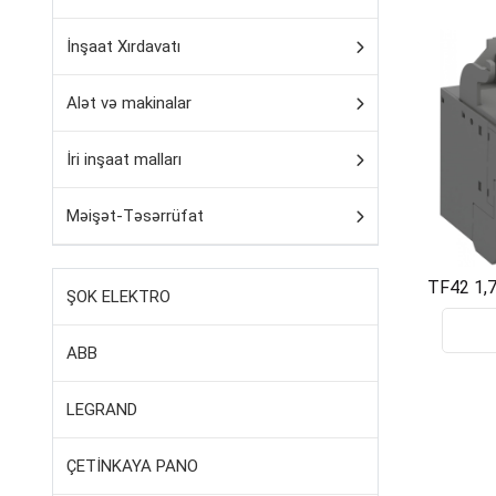
İnşaat Xırdavatı
Alət və makinalar
İri inşaat malları
Məişət-Təsərrüfat
TF42 1,
ŞOK ELEKTRO
1SAZ
ABB
LEGRAND
ÇETİNKAYA PANO