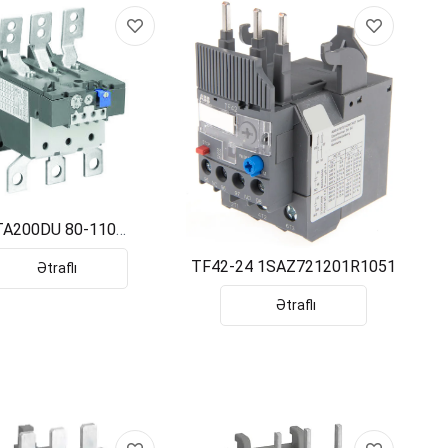
TA200DU 80-110
SAZ421201R1002
TF42-24 1SAZ721201R1051
Ətraflı
Ətraflı