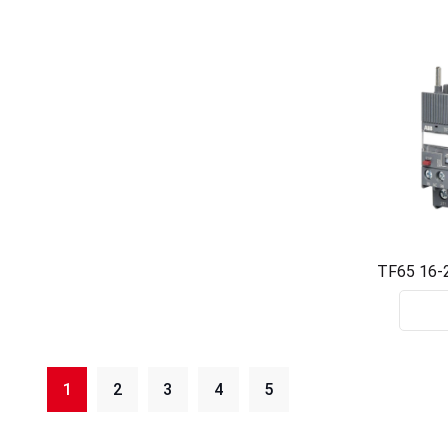
TF65 16-
1SAZ
1
2
3
4
5