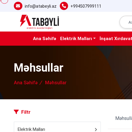
info@atabeyli.az
+994507999111
Ana Səhifə
Elektrik Malları
İnşaat Xırdavat
Məhsullar
Ana Səhifə
Məhsullar
Filtr
Məhsull
Elektrik Malları