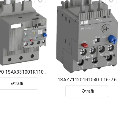
70 1SAX331001R1101
ABB
1SAZ711201R1040 T16-7.6
Ətraflı
Ətraflı