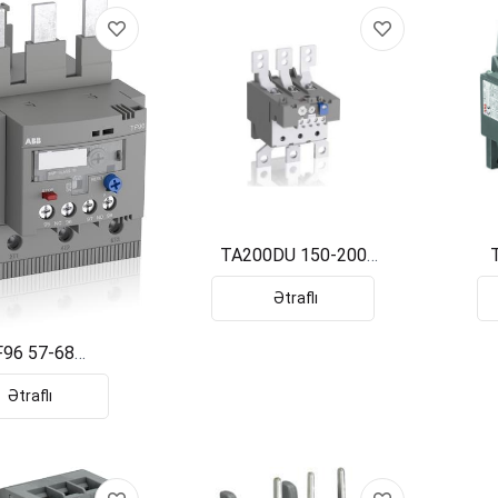
TA200DU 150-200
1SAZ421201R1006
1
Ətraflı
96 57-68
911201R1003
Ətraflı