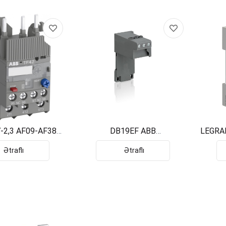
7-2,3 AF09-AF38
DB19EF ABB
LEGRA
721201R1031
1SAX101910R1001
Ətraflı
Ətraflı