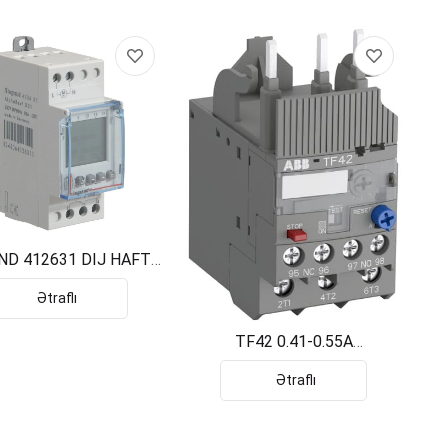
ND 412631 DIJ HAFTA
ZAMAN SAAT 1C
Ətraflı
TF42 0.41-0.55A
1SAZ721201R1017
Ətraflı