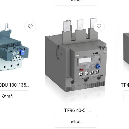
0DU 100-135
TF4
431201R1003
1
Ətraflı
TF96 40-51
1SAZ911201R1001
Ətraflı