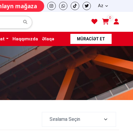
nlayn mağaza
Az
0
fat
Haqqımızda
Əlaqə
MÜRACIƏT ET