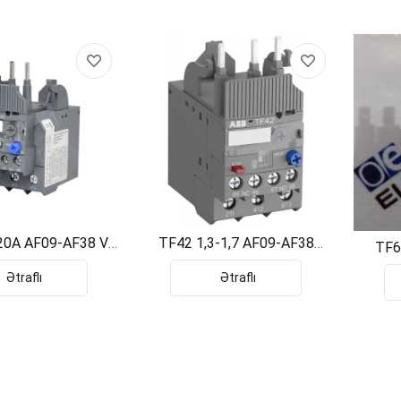
20A AF09-AF38 V
TF42 1,3-1,7 AF09-AF38
TF6
721201R1049
1SAZ721201R1028
1
Ətraflı
Ətraflı