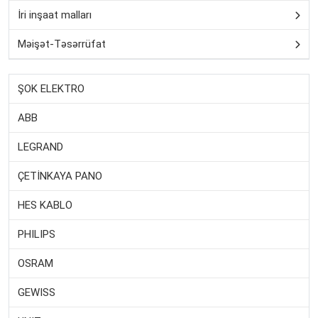
İri inşaat malları
Məişət-Təsərrüfat
ŞOK ELEKTRO
ABB
LEGRAND
ÇETİNKAYA PANO
HES KABLO
PHILIPS
OSRAM
GEWISS