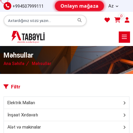
Onlayn mağaza
Az
+994507999111
0
Məhsullar
Ana Səhifə
Məhsullar
Filtr
Elektrik Malları
İnşaat Xırdavatı
Alət və makinalar