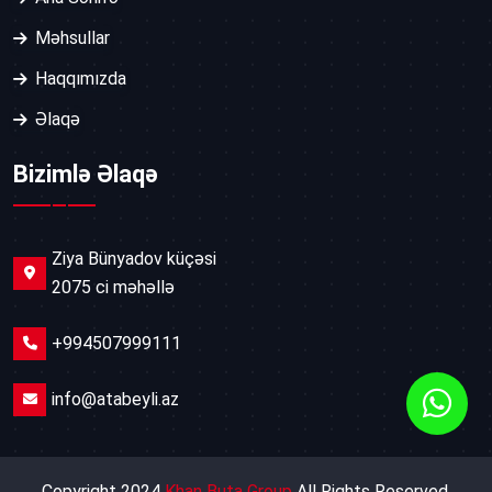
Məhsullar
Haqqımızda
Əlaqə
Bizimlə Əlaqə
Ziya Bünyadov küçəsi
2075 ci məhəllə
+994507999111
info@atabeyli.az
Copyright 2024
Khan Buta Group
All Rights Reserved.