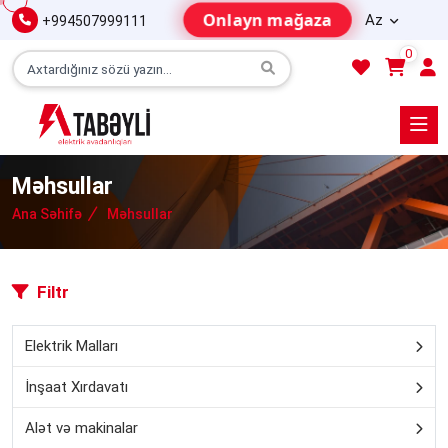
Onlayn mağaza
Az
+994507999111
0
Məhsullar
Ana Səhifə
Məhsullar
Filtr
Elektrik Malları
İnşaat Xırdavatı
Alət və makinalar