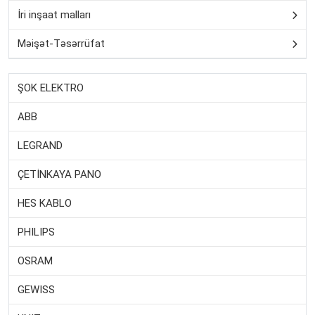
İri inşaat malları
Məişət-Təsərrüfat
ŞOK ELEKTRO
ABB
LEGRAND
ÇETİNKAYA PANO
HES KABLO
PHILIPS
OSRAM
GEWISS