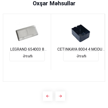
Oxşar Məhsullar
LEGRAND 654003 8
CETINKAYA 8004 4 MODUL
MODUL YENI FLLOR BOX (
METAL KASA
Ətraflı
Ətraflı