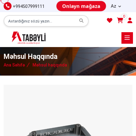
Onlayn mağaza
Az
+994507999111
0
Məhsul Haqqında
Ana Səhifə
Məhsul haqqında