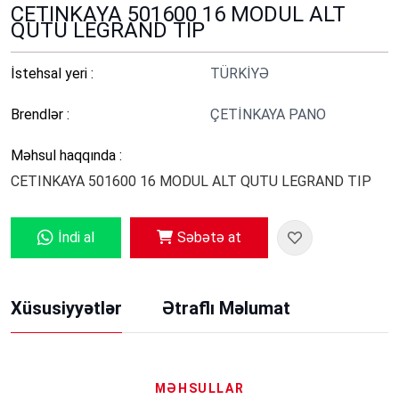
CETINKAYA 501600 16 MODUL ALT
QUTU LEGRAND TIP
İstehsal yeri :
TÜRKİYƏ
Brendlər :
ÇETİNKAYA PANO
Məhsul haqqında :
CETINKAYA 501600 16 MODUL ALT QUTU LEGRAND TIP
İndi al
Səbətə at
Xüsusiyyətlər
Ətraflı Məlumat
MƏHSULLAR